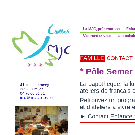
La MJC, présentation
Enfa
Vos rendez-vous
associati
FAMILLE
CONTACT
*
Pôle Semer 
La papothèque, la lud
41, rue du brocey
38920 Crolles
ateliers de francais e
04 76 08 01 81
info@mjc-crolles.com
Retrouvez un progra
et d’ateliers à vivre
► Contact
Enfance-