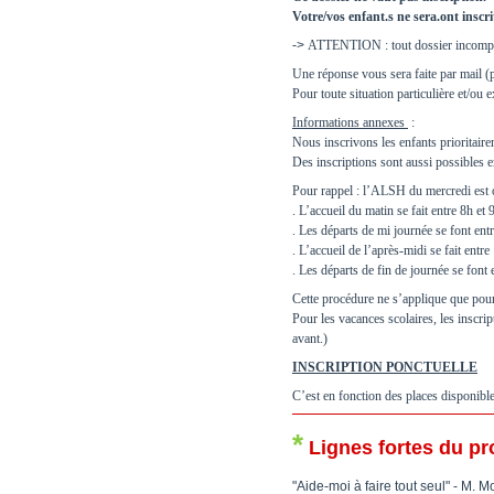
Votre/vos enfant.s ne sera.ont inscr
->
ATTENTION : tout dossier incomplet
Une réponse vous sera faite par mail (
Pour toute situation particulière et/ou
Informations annexes
:
Nous inscrivons les enfants prioritaire
Des inscriptions sont aussi possibles 
Pour rappel : l’ALSH du mercredi est 
. L’accueil du matin se fait entre 8h et
. Les départs de mi journée se font en
. L’accueil de l’après-midi se fait entr
. Les départs de fin de journée se font 
Cette procédure ne s’applique que pour
Pour les vacances scolaires, les inscr
avant.)
INSCRIPTION PONCTUELLE
C’est en fonction des places disponibles
*
Lignes fortes du pr
"
Aide-moi à faire tout seul" - M.