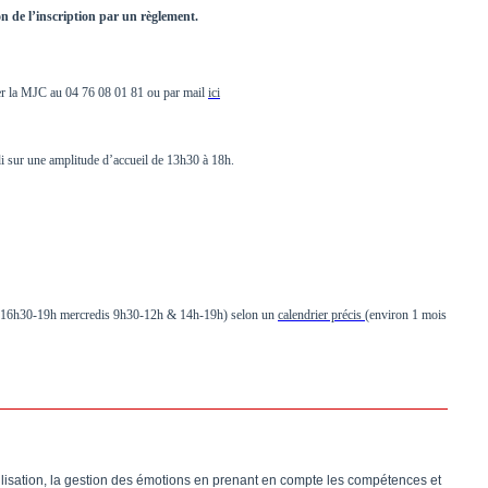
on de l’inscription par un règlement.
cter la MJC au 04 76 08 01 81 ou par mail
ici
i sur une amplitude d’accueil de 13h30 à 18h.
udis 16h30-19h mercredis 9h30-12h & 14h-19h) selon un
calendrier précis
(environ 1 mois
bilisation, la gestion des émotions en prenant en compte les compétences et