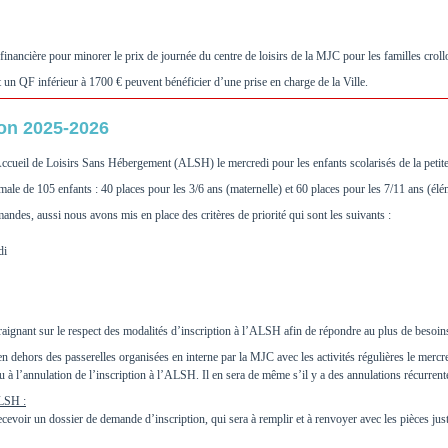
nancière pour minorer le prix de journée du centre de loisirs de la MJC pour les familles crolloi
 un QF inférieur à 1700 € peuvent bénéficier d’une prise en charge de la Ville.
on 2025-2026
ueil de Loisirs Sans Hébergement (ALSH) le mercredi pour les enfants scolarisés de la petite
le de 105 enfants : 40 places pour les 3/6 ans (maternelle) et 60 places pour les 7/11 ans (élé
des, aussi nous avons mis en place des critères de priorité qui sont les suivants :
di
ignant sur le respect des modalités d’inscription à l’ALSH afin de répondre au plus de besoin
ehors des passerelles organisées en interne par la MJC avec les activités régulières le mercr
eu à l’annulation de l’inscription à l’ALSH. Il en sera de même s’il y a des annulations récurrent
ALSH :
cevoir un dossier de demande d’inscription, qui sera à remplir et à renvoyer avec les pièces justi