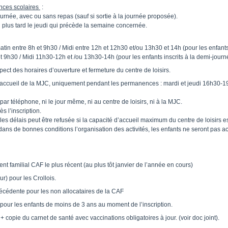
nces scolaires
:
journée, avec ou sans repas (sauf si sortie à la journée proposée).
u plus tard le jeudi qui précède la semaine concernée.
tin entre 8h et 9h30 / Midi entre 12h et 12h30 et/ou 13h30 et 14h (pour les enfants 
et 9h30 / Midi 11h30-12h et /ou 13h30-14h (pour les enfants inscrits à la demi-journ
pect des horaires d’ouverture et fermeture du centre de loisirs.
à l’accueil de la MJC, uniquement pendant les permanences : mardi et jeudi 16h30-1
par téléphone, ni le jour même, ni au centre de loisirs, ni à la MJC.
ès l’inscription.
s délais peut être refusée si la capacité d’accueil maximum du centre de loisirs est
dans de bonnes conditions l’organisation des activités, les enfants ne seront pas acce
nt familial CAF le plus récent (au plus tôt janvier de l’année en cours)
ur) pour les Crollois.
précédente pour les non allocataires de la CAF
le pour les enfants de moins de 3 ans au moment de l’inscription.
+ copie du carnet de santé avec vaccinations obligatoires à jour. (voir doc joint).