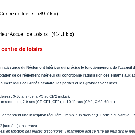
Centre de loisirs (89.7 kio)
eur Accueil de Loisirs (414.1 kio)
centre de loisirs
nnaissance du Réglement Intérieur qui précise le fonctionnement de l’accueil de
ptation de ce réglement intérieur qui conditionne l’admission des enfants aux act
les mercredis de l’année scolaire, les petites et les grandes vacances.
aires : 3-10 ans (de la PS au CM2 inclus).
s (maternelle), 7-9 ans (CP, CE1, CE2), et 10-11 ans (CM1, CM2, 6ème)
ui demandent une
inscription régulière
: remplir un dossier (CF article suivant) qui
1/2 journée (sans repas).
est en fonction des places disponibles ; l’inscription doit se faire au plus tard le j