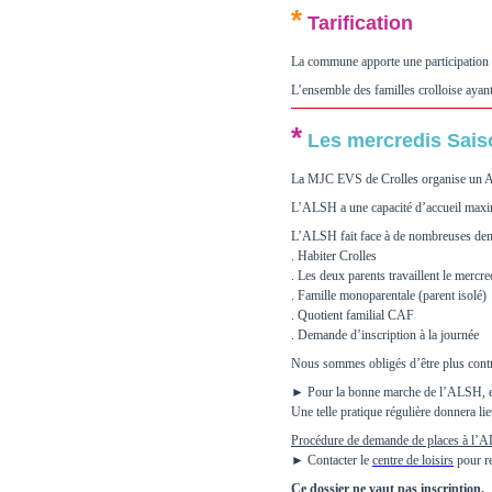
*
Tarification
La commune apporte une participation fi
L’ensemble des familles crolloise ayant
*
Les mercredis Sais
La MJC EVS de Crolles organise un Acc
L’ALSH a une capacité d’accueil maxima
L’ALSH fait face à de nombreuses deman
. Habiter Crolles
. Les deux parents travaillent le mercre
. Famille monoparentale (parent isolé)
. Quotient familial CAF
. Demande d’inscription à la journée
Nous sommes obligés d’être plus contra
► Pour la bonne marche de l’ALSH, en d
Une telle pratique régulière donnera li
Procédure de demande de places à l’
► Contacter le
centre de loisirs
pour re
Ce dossier ne vaut pas inscription.