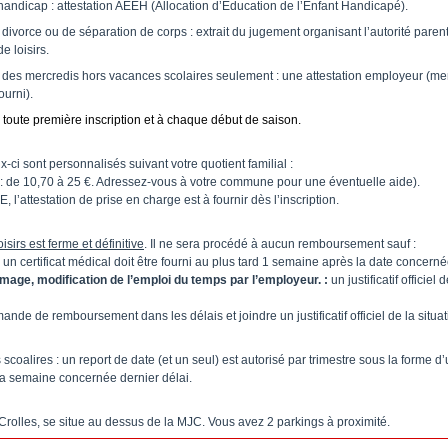
 handicap : attestation AEEH (Allocation d’Education de l’Enfant Handicapé).
 divorce ou de séparation de corps : extrait du jugement organisant l’autorité paren
e loisirs.
 des mercredis hors vacances scolaires seulement : une attestation employeur (men
urni).
oute première inscription et à chaque début de saison.
x-ci sont personnalisés suivant votre quotient familial :
urs : de 10,70 à 25 €. Adressez-vous à votre commune pour une éventuelle aide).
 l’attestation de prise en charge est à fournir dès l’inscription.
isirs est ferme et définitive
. Il ne sera procédé à aucun remboursement sauf :
un certificat médical doit être fourni au plus tard 1 semaine après la date concerné
age, modification de l’emploi du temps par l’employeur. :
un justificatif officie
de de remboursement dans les délais et joindre un justificatif officiel de la situati
scoalires : un report de date (et un seul) est autorisé par trimestre sous la forme
la semaine concernée dernier délai.
 Crolles, se situe au dessus de la MJC. Vous avez 2 parkings à proximité.