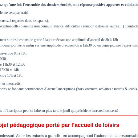
it.s qu’une fois l’ensemble des dossiers étudiés, une réponse positive apportée et validati
 ne sera pas traité.
pensez à regarder dans les spams).
 exceptionnelle (planning non connu d’avance, difficultés à remplir le dossier, autres…) : conta
ment sur les besoins de garde à la journée sur une amplitude d’accueil de 8h à 18h.
en demi-journée le matin sur une amplitude d’accueil 8h à 12h30 ou en demi-journée l’après-mid
ouvert de 8h à 18h.
 9h30
tre 11h30 et 12h30
e 13h30 et 14h
entre 17h et 18h
 les mercredis.
iptions se font aux permanences d’accueil inscriptions (hors vacances scolaires : mardis & je
 ; l’inscription peut se faire au plus tard le jeudi qui précède le mercredi concerné.
ojet pédagogique porté par l’accueil de loisirs
 Montessori. Aider les enfants à grandir : en accompagnant l’autonomie, la responsa