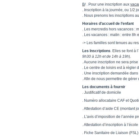
B
/ .
Pour une inscription aux
vaca
. Inscription à la journée, ou 1/2 
. Nous prenons les inscriptions a
Horaires d’accueil de l’enfant
. Les mercredis hors vacances : ma
. Les vacances : matin : entre 8h 
-> Les familles sont tenues au res
Les Inscriptions
. Elles se font 
9h30 à 12h et de 14h à 19h
).
.
Aucune inscription ne sera prise 
. Le centre de loisirs est à régler d
. Une inscription demandée dans le
. Afin de nous permettre de gérer 
Les documents à fournir
.
Justificatif de domicile
. Numéro allocataire CAF et Quotie
. Attestation d’aide CE (montant jo
. L’avis d’imposition de l’année 
. Attestation d’inscription à l’éco
. Fiche Sanitaire de Liaison (FSL) 